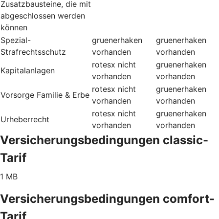
Zusatzbausteine, die mit
abgeschlossen werden
können
Spezial-
gruenerhaken
gruenerhaken
Strafrechtsschutz
vorhanden
vorhanden
rotesx
nicht
gruenerhaken
Kapitalanlagen
vorhanden
vorhanden
rotesx
nicht
gruenerhaken
Vorsorge Familie & Erbe
vorhanden
vorhanden
rotesx
nicht
gruenerhaken
Urheberrecht
vorhanden
vorhanden
Versicherungsbedingungen classic-
Tarif
1 MB
Versicherungsbedingungen comfort-
Tarif