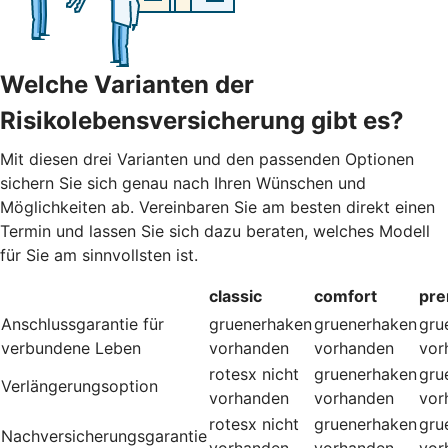
Welche Varianten der
Risikolebensversicherung gibt es?
Mit diesen drei Varianten und den passenden Optionen
sichern Sie sich genau nach Ihren Wünschen und
Möglichkeiten ab. Vereinbaren Sie am besten direkt einen
Termin und lassen Sie sich dazu beraten, welches Modell
für Sie am sinnvollsten ist.
classic
comfort
pr
Anschlussgarantie für
gruenerhaken
gruenerhaken
gru
verbundene Leben
vorhanden
vorhanden
vor
rotesx
nicht
gruenerhaken
gru
Verlängerungsoption
vorhanden
vorhanden
vor
rotesx
nicht
gruenerhaken
gru
Nachversicherungsgarantie
vorhanden
vorhanden
vor