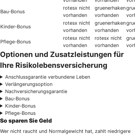
rotesx
nicht
gruenerhaken
gru
Bau-Bonus
vorhanden
vorhanden
vor
rotesx
nicht
gruenerhaken
gru
Kinder-Bonus
vorhanden
vorhanden
vor
rotesx
nicht
rotesx
nicht
gru
Pflege-Bonus
vorhanden
vorhanden
vor
Optionen und Zusatzleistungen für
Ihre Risikolebensversicherung
Anschlussgarantie verbundene Leben
Verlängerungsoption
Nachversicherungsgarantie
Bau-Bonus
Kinder-Bonus
Pflege-Bonus
So sparen Sie Geld
Wer nicht raucht und Normalgewicht hat, zahlt niedrigere