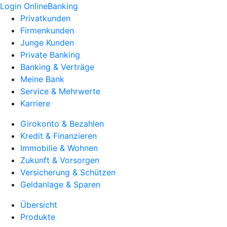
Login OnlineBanking
Privatkunden
Firmenkunden
Junge Kunden
Private Banking
Banking & Verträge
Meine Bank
Service & Mehrwerte
Karriere
Girokonto & Bezahlen
Kredit & Finanzieren
Immobilie & Wohnen
Zukunft & Vorsorgen
Versicherung & Schützen
Geldanlage & Sparen
Übersicht
Produkte